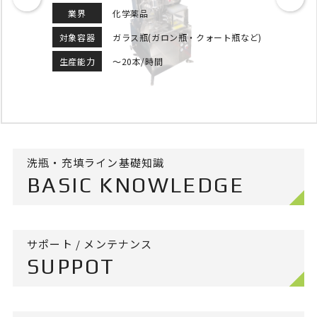
業界
化学薬品
対象容器
樹脂容器(10L・20Lなど)
生産能力
～30本/時間
洗瓶・充填ライン基礎知識
BASIC KNOWLEDGE
サポート / メンテナンス
SUPPOT