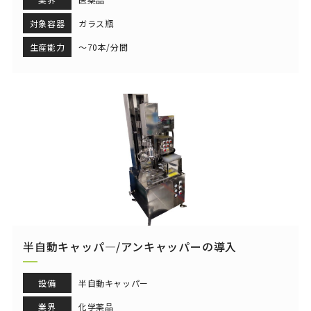
対象容器
ガラス瓶
生産能力
～70本/分間
半自動キャッパ―/アンキャッパーの導入
設備
半自動キャッパー
業界
化学薬品