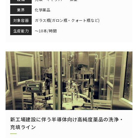
業界
化学薬品
対象容器
ガラス瓶(ガロン瓶・クォート瓶など)
生産能力
～10本/時間
新工場建設に伴う半導体向け高純度薬品の洗浄・
充填ライン