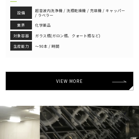
超音波内洗浄機 / 洗瓶乾燥機 / 充填機 / キャッパー
設備
/ ラベラー
業界
化学薬品
対象容器
ガラス瓶(ガロン瓶、クォート瓶など)
生産能力
～90本 / 時間
VIEW MORE