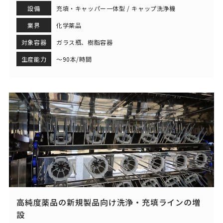
設備
充填・キャッパー一体型 / キャップ洗浄機
業界
化学薬品
対象容器
ガラス瓶、樹脂容器
生産能力
～90本/時間
高純度薬品の新規製品向け洗浄・充填ラインの増
設