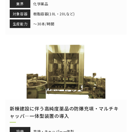
業界
化学薬品
対象容器
樹脂容器(10L・20Lなど)
生産能力
～30本/時間
新棟建設に伴う高純度薬品の防爆充填・マルチキ
ャッパ―一体型装置の導入
設備
充填・キャッパー一体型