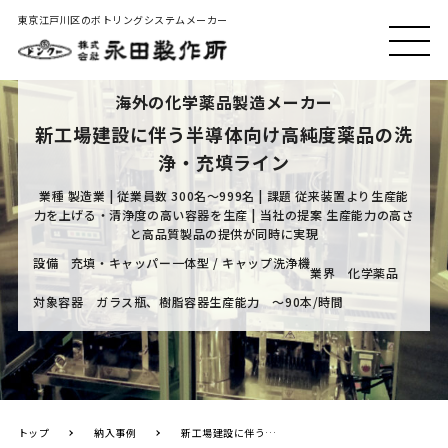
東京江戸川区のボトリングシステムメーカー
MEN
U
海外の化学薬品製造メーカー
新工場建設に伴う半導体向け高純度薬品の洗
浄・充填ライン
業種 製造業 | 従業員数 300名～999名 | 課題 従来装置より生産能
力を上げる・清浄度の高い容器を生産 | 当社の提案 生産能力の高さ
と高品質製品の提供が同時に実現
設備 充填・キャッパー一体型 / キャップ洗浄機
業界 化学薬品
対象容器 ガラス瓶、樹脂容器
生産能力 ～90本/時間
トップ
納入事例
新工場建設に伴う半導体向け高純度薬品の洗浄・充填ライン