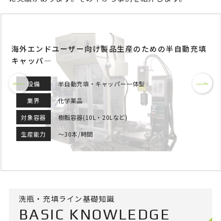
海外エンドユーザー向け製品生産のための半自動充填
キャッパ―
設備
半自動充填・キャッパー一体型
業界
化学薬品
対象容器
樹脂容器(10L・20Lなど)
生産能力
～30本/時間
洗瓶・充填ライン基礎知識
BASIC KNOWLEDGE