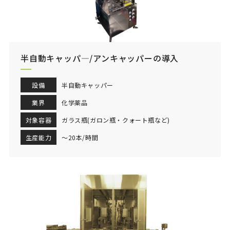
半自動キャッパ―/アンキャッパーの導入
設備
半自動キャッパー
業界
化学薬品
対象容器
ガラス瓶(ガロン瓶・クォート瓶など)
生産能力
～20本/時間