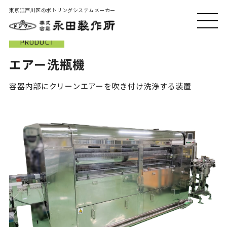
東京江戸川区のボトリングシステムメーカー
トップ
製品・サービス
エアー洗瓶機
MEN
U
PRODUCT
エアー洗瓶機
容器内部にクリーンエアーを吹き付け洗浄する装置