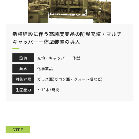
新棟建設に伴う高純度薬品の防爆充填・マルチ
キャッパ―一体型装置の導入
設備
充填・キャッパー一体型
業界
化学薬品
対象容器
ガラス瓶(ガロン瓶・クォート瓶など)
生産能力
～10本/時間
STEP