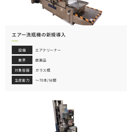
エアー洗瓶機の新規導入
設備
エアクリーナー
業界
医薬品
対象容器
ガラス瓶
生産能力
～70本/分間