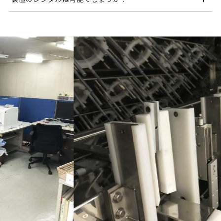
保証期間は検収後1年間となります。
当社瑕疵による不具合発生については無償で対応いた
装置のレンタルは行っておりません。
します。