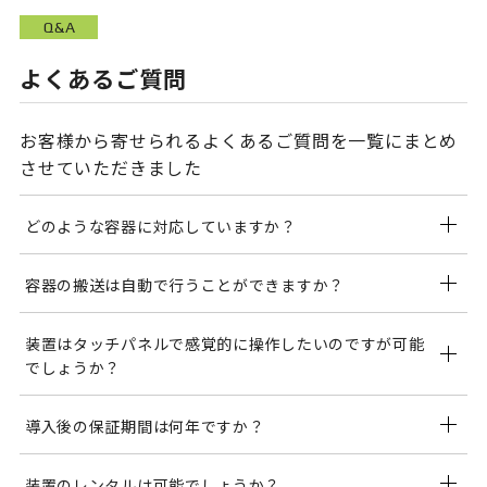
Q&A
よくあるご質問
お客様から寄せられるよくあるご質問を一覧にまとめ
させていただきました
どのような容器に対応していますか？
容器の搬送は自動で行うことができますか？
材質、サイズ共にご要望に合わせて、様々な容器に対
応可能です。
装置はタッチパネルで感覚的に操作したいのですが可能
可能です。容器の搬送、供給、取り出しまで自動で行
詳しくは、お問合わせフォーム、または営業担当者へ
でしょうか？
う装置など、ご要望に合わせて製作することができま
ご連絡ください。
す。
導入後の保証期間は何年ですか？
可能です。多くのお客様がタッチパネルでの制御を導
入しています。
装置のレンタルは可能でしょうか？