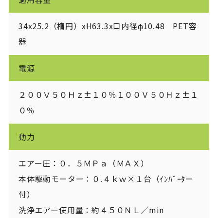
34x25.2（楕円）xH63.3x口内径φ10.48　PET容
器
電源
２００Ⅴ５０Ｈｚ±１０％１００Ｖ５０Ｈｚ±１
０％
動力
エアー圧：０．５ＭＰａ（ＭＡＸ）

本体駆動モーター：０.４ｋｗ×１台（ｲﾝﾊﾞｰﾀー
付）

洗浄エアー使用量：約４５０ＮＬ／min
