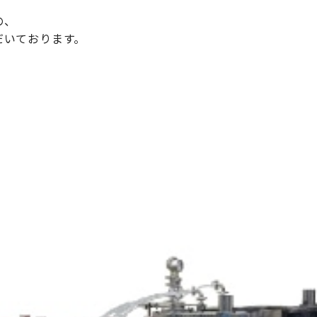
の、
だいております。