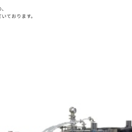
の、
だいております。