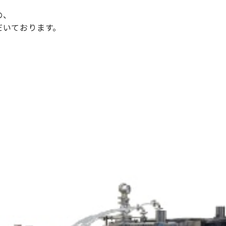
の、
だいております。