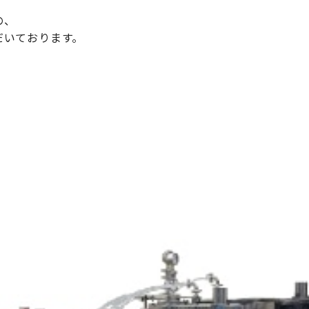
の、
だいております。