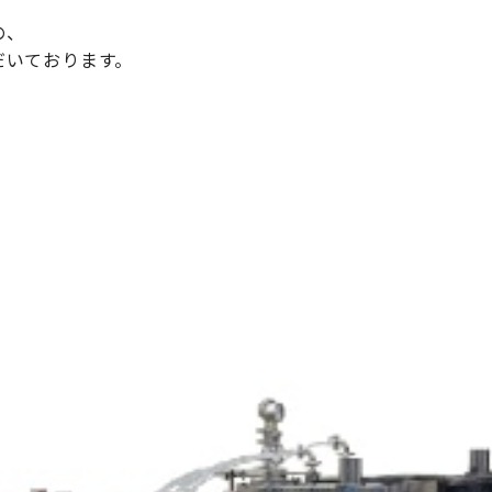
の、
だいております。